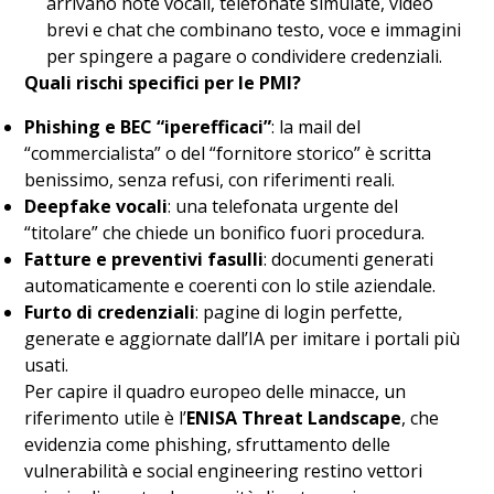
arrivano note vocali, telefonate simulate, video
brevi e chat che combinano testo, voce e immagini
per spingere a pagare o condividere credenziali.
Quali rischi specifici per le PMI?
Phishing e BEC “iperefficaci”
: la mail del
“commercialista” o del “fornitore storico” è scritta
benissimo, senza refusi, con riferimenti reali.
Deepfake vocali
: una telefonata urgente del
“titolare” che chiede un bonifico fuori procedura.
Fatture e preventivi fasulli
: documenti generati
automaticamente e coerenti con lo stile aziendale.
Furto di credenziali
: pagine di login perfette,
generate e aggiornate dall’IA per imitare i portali più
usati.
Per capire il quadro europeo delle minacce, un
riferimento utile è l’
ENISA Threat Landscape
, che
evidenzia come phishing, sfruttamento delle
vulnerabilità e social engineering restino vettori