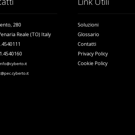
atti
Link Utili
ento, 280
Soluzioni
enaria Reale (TO) Italy
Glossario
1.4540111
Contatti
11.4540160
Privacy Policy
Cookie Policy
info@cyberto.it
@pec.cyberto.it